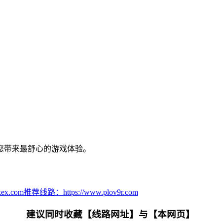
您带来最舒心的游戏体验。
kex.com
推荐线路：
https://www.plov9r.com
建议同时收藏【线路网址】与【本网页】