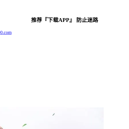
推荐『下载APP』 防止迷路
00.com